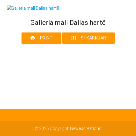
Galleria mall Dallas hartë
print
system_update_alt
PRINT
SHKARKUAR
© 2026 Copyright:
Newebcreations