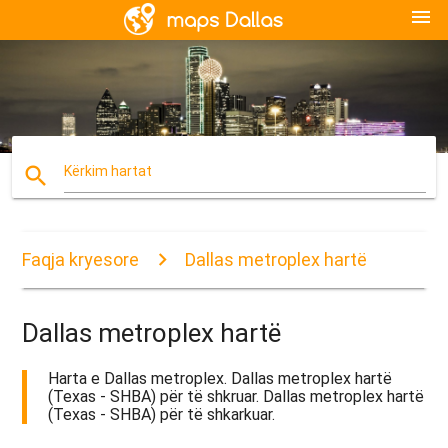
menu
search
Kërkim hartat
Faqja kryesore
Dallas metroplex hartë
Dallas metroplex hartë
Harta e Dallas metroplex. Dallas metroplex hartë
(Texas - SHBA) për të shkruar. Dallas metroplex hartë
(Texas - SHBA) për të shkarkuar.