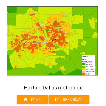
Harta e Dallas metroplex
print
system_update_alt
PRINT
SHKARKUAR