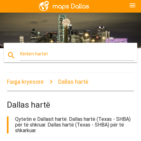
menu
search
Kërkim hartat
Faqja kryesore
Dallas hartë
Dallas hartë
Qytetin e Dallasit hartë. Dallas hartë (Texas - SHBA)
për të shkruar. Dallas hartë (Texas - SHBA) për të
shkarkuar.